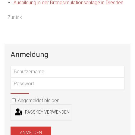
Ausbildung in der Brandsimulationsanlage in Dresden
Vorheriger Beitrag: Werde Mitglied in der Feuerwehr Oelsa
Zurück
Anmeldung
Benu
Passwort
PASSWORT ANZEIGEN
Angemeldet bleiben
PASSKEY VERWENDEN
ANMELDEN