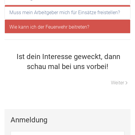
Muss mein Arbeitgeber mich für Einsätze freistellen?
Wie kann ich der Feuerwehr beitreten?
Ist dein Interesse geweckt, dann
schau mal bei uns vorbei!
Nächster Be
Weiter
Anmeldung
Benu