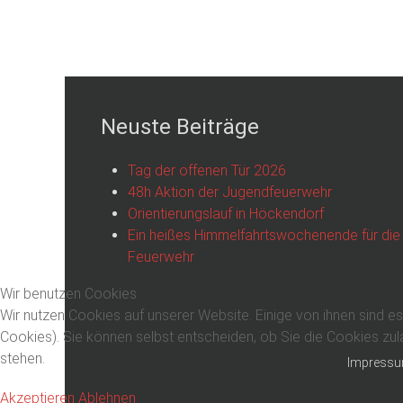
Neuste Beiträge
Tag der offenen Tür 2026
48h Aktion der Jugendfeuerwehr
Orientierungslauf in Höckendorf
Ein heißes Himmelfahrtswochenende für die
Feuerwehr
Wir benutzen Cookies
Wir nutzen Cookies auf unserer Website. Einige von ihnen sind es
Cookies). Sie können selbst entscheiden, ob Sie die Cookies zul
stehen.
Impress
Akzeptieren
Ablehnen