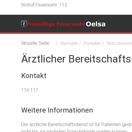
Notruf Feuerwehr: 112
Aktuelle Seite:
Startseite
Kontakte
Notrufnumm
Ärztlicher Bereitschaft
Kontakt
Telefon
116 117
Weitere Informationen
Weitere Informationen
Der ärztliche Bereitschaftsdienst ist für Patienten ge
nicht bis zur nächsten Sprechstunde warten können.