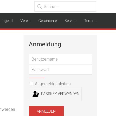
Jugend
Verein
Geschichte
Service
Termine
Anmeldung
Benutzernam
Passwort
PASSWORT ANZEIGEN
Angemeldet bleiben
PASSKEY VERWENDEN
schwerden
ANMELDEN