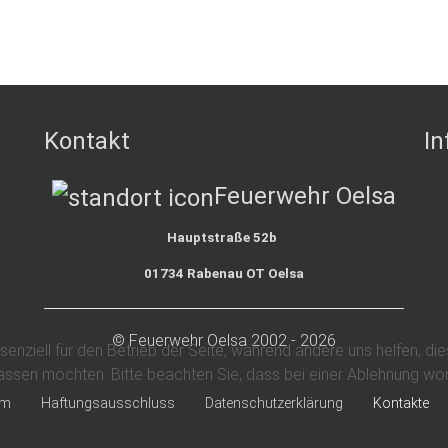
Kontakt
In
Feuerwehr Oelsa
Hauptstraße 52b
01734 Rabenau OT Oelsa
© Feuerwehr Oelsa 2002 - 2026
senziell für den Betrieb der Seite, während andere uns helfen, d
assen möchten. Bitte beachten Sie, dass bei einer Ablehnung womö
um
Haftungsausschluss
Datenschutzerklärung
Kontakte