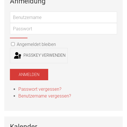
Anmeldung
Benu
Passwort
PASSWORT ANZEIGEN
Angemeldet bleiben
PASSKEY VERWENDEN
ANMELDEN
Passwort vergessen?
Benutzername vergessen?
Kalender