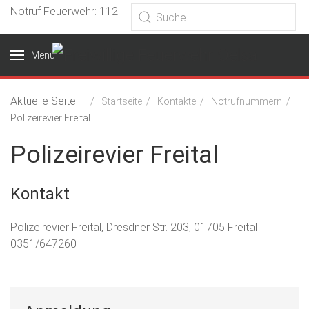
Notruf Feuerwehr: 112
Menu
Aktuelle Seite:
Startseite
Kontakte
Notrufnummern
Polizeirevier Freital
Polizeirevier Freital
Kontakt
Adresse
Polizeirevier Freital, Dresdner Str. 203, 01705 Freital
Telefon
0351/647260