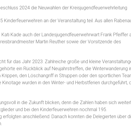
schluss 2024 die Neuwahlen der Kreisjugendfeuerwehrleitung
 Kinderfeuerwehren an der Veranstaltung teil. Aus allen Rabena
in Kati Kade auch der Landesjugendfeuerwehrwart Frank Pfeiffer
 Kreisbrandmeister Martin Reuther sowie der Vorsitzende des
t für das Jahr 2023. Zahlreiche große und kleine Veranstaltung
hörte ein Rückblick auf Neujahrstreffen, die Winterwanderung i
 Krippen, den Löschangriff in Struppen oder den sportlichen Tea
e Kinotage wurden in den Winter- und Herbstferien durchgeführt, 
ungsvoll in die Zukunft blicken, denn die Zahlen haben sich weiter
glieder und bei den Kinderfeuerwehren nochmal 195.
 erfolgten anschließend. Danach konnten die Delegierten über d
.