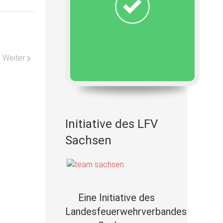
Nächster Beitrag: Jugendfeuerwehr Oelsa wandert mit der Krei
Weiter
Initiative des LFV
Sachsen
Eine Initiative des
Landesfeuerwehrverbandes