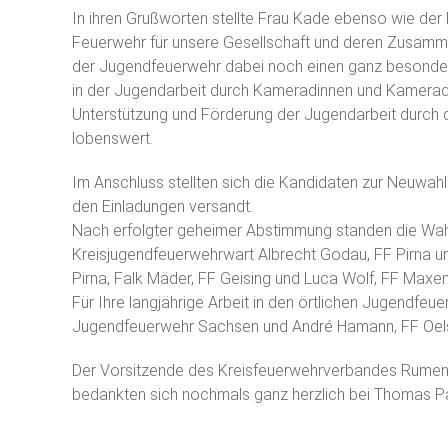
In ihren Grußworten stellte Frau Kade ebenso wie der 
Feuerwehr für unsere Gesellschaft und deren Zusamme
der Jugendfeuerwehr dabei noch einen ganz besondere
in der Jugendarbeit durch Kameradinnen und Kameraden 
Unterstützung und Förderung der Jugendarbeit durch
lobenswert.
Im Anschluss stellten sich die Kandidaten zur Neuwahl
den Einladungen versandt.
Nach erfolgter geheimer Abstimmung standen die Wahle
Kreisjugendfeuerwehrwart Albrecht Godau, FF Pirna un
Pirna, Falk Mäder, FF Geising und Luca Wolf, FF Maxen
Für Ihre langjährige Arbeit in den örtlichen Jugendfe
Jugendfeuerwehr Sachsen und André Hamann, FF Oels
Der Vorsitzende des Kreisfeuerwehrverbandes Rumen
bedankten sich nochmals ganz herzlich bei Thomas Pau