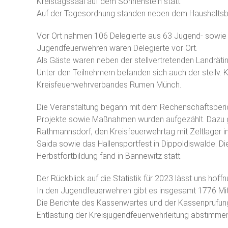
Kreistagssaal auf dem Sonnenstein statt.
Auf der Tagesordnung standen neben dem Haushaltsbe
Vor Ort nahmen 106 Delegierte aus 63 Jugend- sowie 5
Jugendfeuerwehren waren Delegierte vor Ort.
Als Gäste waren neben der stellvertretenden Landrät
Unter den Teilnehmern befanden sich auch der stellv.
Kreisfeuerwehrverbandes Rumen Münch.
Die Veranstaltung begann mit dem Rechenschaftsberich
Projekte sowie Maßnahmen wurden aufgezählt. Dazu ge
Rathmannsdorf, den Kreisfeuerwehrtag mit Zeltlager in
Saida sowie das Hallensportfest in Dippoldiswalde. Di
Herbstfortbildung fand in Bannewitz statt.
Der Rückblick auf die Statistik für 2023 lässt uns hoffn
In den Jugendfeuerwehren gibt es insgesamt 1776 Mit
Die Berichte des Kassenwartes und der Kassenprüfung
Entlastung der Kreisjugendfeuerwehrleitung abstimmen