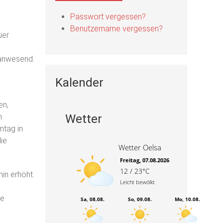
Passwort vergessen?
Benutzername vergessen?
uer
 anwesend.
Kalender
en,
n
Wetter
mtag in
die
Wetter Oelsa
Freitag, 07.08.2026
12 / 23°C
hin erhöht.
Leicht bewölkt
ie
Sa, 08.08.
So, 09.08.
Mo, 10.08.