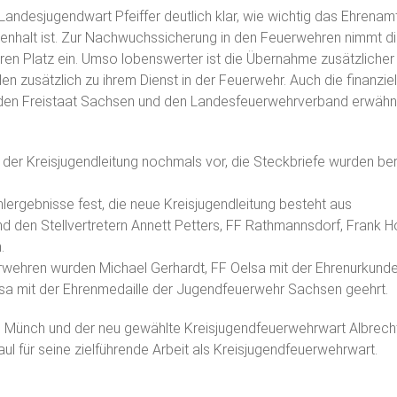
Landesjugendwart Pfeiffer deutlich klar, wie wichtig das Ehrenam
nhalt ist. Zur Nachwuchssicherung in den Feuerwehren nimmt di
n Platz ein. Umso lobenswerter ist die Übernahme zusätzliche
zusätzlich zu ihrem Dienst in der Feuerwehr. Auch die finanziel
 den Freistaat Sachsen und den Landesfeuerwehrverband erwähn
 der Kreisjugendleitung nochmals vor, die Steckbriefe wurden ber
rgebnisse fest, die neue Kreisjugendleitung besteht aus
d den Stellvertretern Annett Petters, FF Rathmannsdorf, Frank H
.
uerwehren wurden Michael Gerhardt, FF Oelsa mit der Ehrenurkund
a mit der Ehrenmedaille der Jugendfeuerwehr Sachsen geehrt.
 Münch und der neu gewählte Kreisjugendfeuerwehrwart Albrec
l für seine zielführende Arbeit als Kreisjugendfeuerwehrwart.