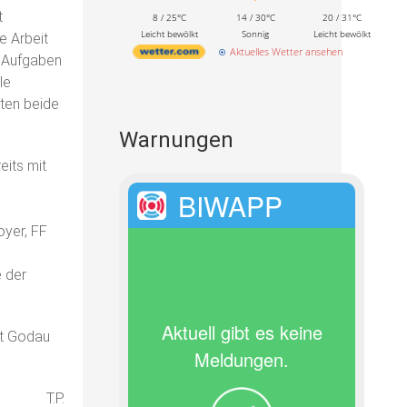
t
8 / 25°C
14 / 30°C
20 / 31°C
Leicht bewölkt
Sonnig
Leicht bewölkt
e Arbeit
Aktuelles Wetter ansehen
r Aufgaben
le
ten beide
Warnungen
eits mit
BIWAPP
oyer, FF
e der
Aktuell gibt es keine
ht Godau
Meldungen.
T.P.