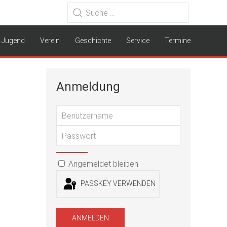
Jugend
Verein
Geschichte
Service
Termine
Anmeldung
Benutzernam
Passwort
PASSWORT ANZEIGEN
Angemeldet bleiben
PASSKEY VERWENDEN
ANMELDEN