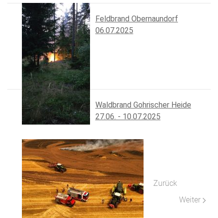
Feldbrand Obernaundorf
06.07.2025
Waldbrand Gohrischer Heide
27.06. - 10.07.2025
Vorheriger Beitrag
Zurück
Nächster Be
Weiter